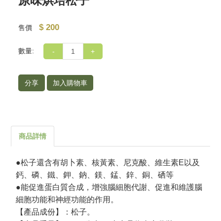
原味烘培松子
$ 200
售價
數量:
-
+
分享
加入購物車
商品詳情
●松子還含有胡卜素、核黃素、尼克酸、維生素E以及
鈣、磷、鐵、鉀、鈉、鎂、錳、鋅、銅、硒等
●能促進蛋白質合成，增強腦細胞代謝、促進和維護腦
細胞功能和神經功能的作用。
【產品成份】：松子。