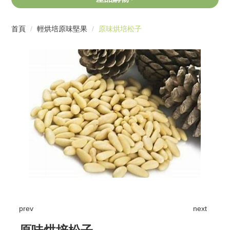
首頁
輕烘培原味堅果
原味烘培松子
prev
next